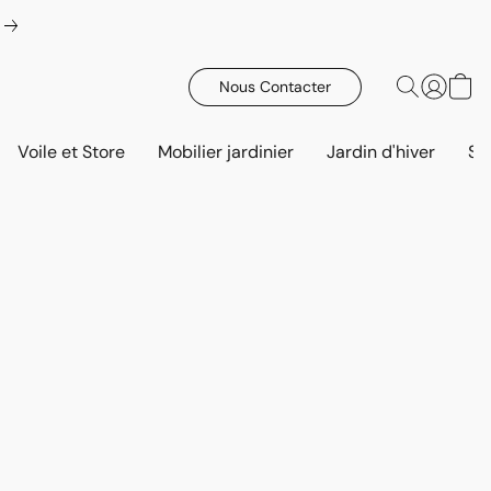
Nous Contacter
Voile et Store
Mobilier jardinier
Jardin d'hiver
Sa