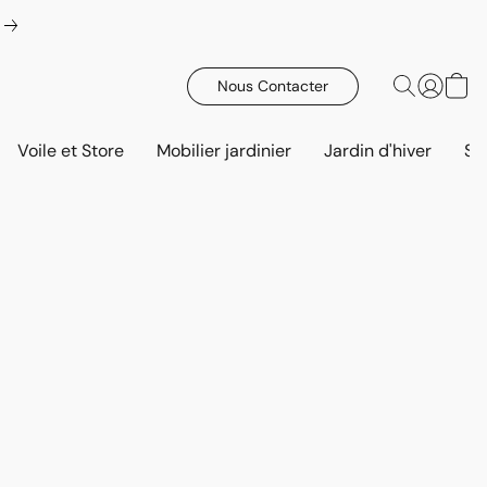
Nous Contacter
Voile et Store
Mobilier jardinier
Jardin d'hiver
Sa