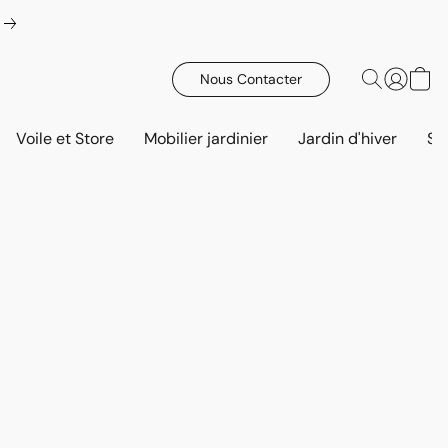
Nous Contacter
Voile et Store
Mobilier jardinier
Jardin d'hiver
Sa