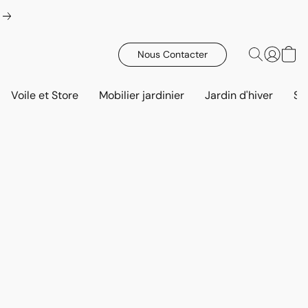
Nous Contacter
Voile et Store
Mobilier jardinier
Jardin d'hiver
Sa